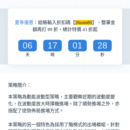
夏季優惠
：結帳輸入折扣碼【
26sum89
】，整筆金
額再打 89 折，總計特價 43 折起
06
17
01
28
天
時
分
秒
策略簡介：
本策略為動能波動型策略，主要觀察近期的波動度變
化，在波動度放大時擇機進場。除了順勢進場之外，亦
搭配了逆勢佈局進場方式。
本策略的另一個特色為採用了階梯式的出場模組，針對