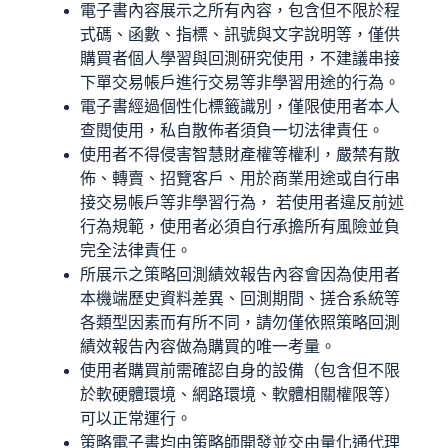
電子書內容展示之所有內容，包含但不限於程
式碼、函數、指標、訊號與文字說明等，僅供
購買者個人學習與回測研究使用，不建議串接
下單交易帳戶進行交易等非學習用途的行為。
電子書經過個性化標籤識別，僅限使用者本人
查閱使用，私自散佈者須負一切法律責任。
使用者不得侵害智慧財產權等權利，嚴禁有散
佈、轉賣、招覽客戶、用於商業用途或自行串
接交易帳戶等非學習行為， 若使用者違反前述
行為規範，使用者必須自行承擔所有風險並負
完全法律責任。
所展示之策略回測績效報告內容會因為使用者
本機端歷史資料差異、回測期間、搓合系統等
各類型因素而有所不同，請勿僅依照策略回測
績效報告內容做為購買的唯一考量。
使用者購買前需確認自身的設備（包含但不限
於軟硬體環境、網路環境、軟體相關權限等）
可以正常運行。
策略電子書均由策略師開發並交由量化通代理