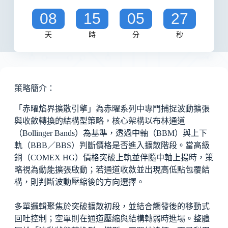
08
15
05
26
天
時
分
秒
策略簡介：
「赤曜焰界擴散引擎」為赤曜系列中專門捕捉波動擴張
與收斂轉換的結構型策略，核心架構以布林通道
（Bollinger Bands）為基準，透過中軸（BBM）與上下
軌（BBB／BBS）判斷價格是否進入擴散階段。當高級
銅（COMEX HG）價格突破上軌並伴隨中軸上揚時，策
略視為動能擴張啟動；若通道收斂並出現高低點包覆結
構，則判斷波動壓縮後的方向選擇。
多單邏輯聚焦於突破擴散初段，並結合觸發後的移動式
回吐控制；空單則在通道壓縮與結構轉弱時進場。整體