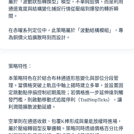
屬於「波動狀態轉換型」模型，不單純追價，而是利用
通道寬度與結構變化捕捉行情從壓縮到爆發的轉折瞬
間。
在赤曜系列定位中，此策略屬於「波動結構模組」，專
為銅價火焰擴散時刻而設計。
策略特性：
本策略特色在於結合布林通道形態變化與部位分段管
理。當價格突破上軌且中軸上揚時建立多單，並設置固
定跳動點停損控制初期風險；若價格進一步延伸達到觸
發門檻，則啟動移動式追蹤停利（TrailStopTicks），讓
利潤隨擴散波動延續。
空單則在通道收斂、包覆K棒形成與量能放緩時進場，
屬於壓縮轉弱型反擊邏輯。策略同時透過價格百分比停