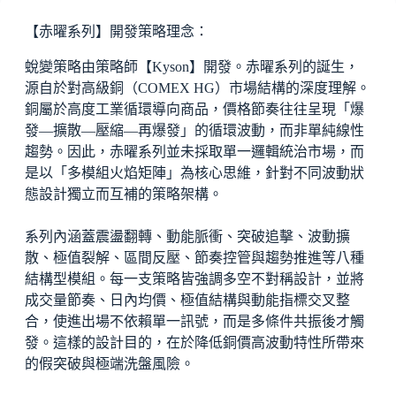
【赤曜系列】開發策略理念：
蛻變策略由策略師【Kyson】開發。赤曜系列的誕生，
源自於對高級銅（COMEX HG）市場結構的深度理解。
銅屬於高度工業循環導向商品，價格節奏往往呈現「爆
發—擴散—壓縮—再爆發」的循環波動，而非單純線性
趨勢。因此，赤曜系列並未採取單一邏輯統治市場，而
是以「多模組火焰矩陣」為核心思維，針對不同波動狀
態設計獨立而互補的策略架構。
系列內涵蓋震盪翻轉、動能脈衝、突破追擊、波動擴
散、極值裂解、區間反壓、節奏控管與趨勢推進等八種
結構型模組。每一支策略皆強調多空不對稱設計，並將
成交量節奏、日內均價、極值結構與動能指標交叉整
合，使進出場不依賴單一訊號，而是多條件共振後才觸
發。這樣的設計目的，在於降低銅價高波動特性所帶來
的假突破與極端洗盤風險。