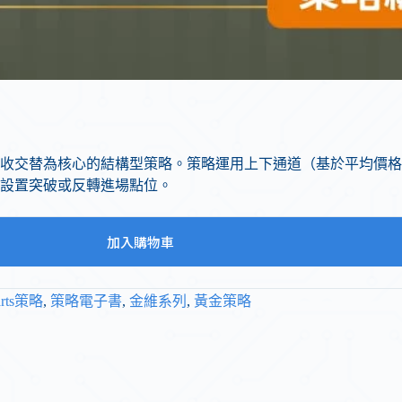
收交替為核心的結構型策略。策略運用上下通道（基於平均價格
設置突破或反轉進場點位。
加入購物車
arts策略
,
策略電子書
,
金維系列
,
黃金策略