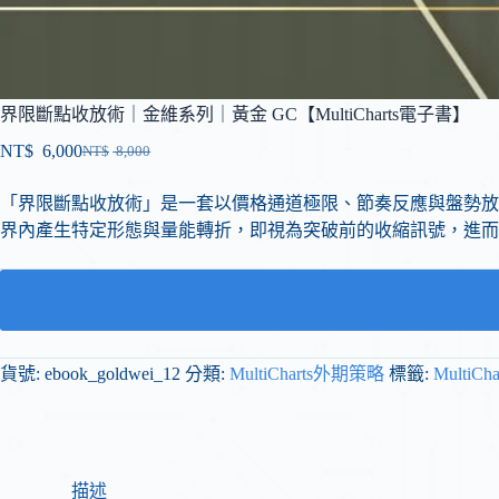
界限斷點收放術｜金維系列｜黃金 GC【MultiCharts電子書】
NT$
6,000
NT$
8,000
「界限斷點收放術」是一套以價格通道極限、節奏反應與盤勢放
界內產生特定形態與量能轉折，即視為突破前的收縮訊號，進而
貨號:
ebook_goldwei_12
分類:
MultiCharts外期策略
標籤:
MultiCh
描述