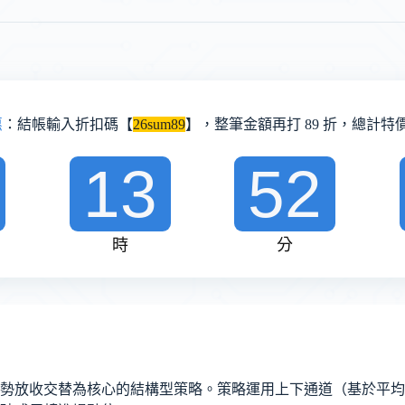
惠
：結帳輸入折扣碼【
26sum89
】，整筆金額再打 89 折，總計特價 
13
52
時
分
勢放收交替為核心的結構型策略。策略運用上下通道（基於平均