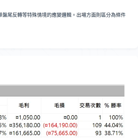
五多單盤尾反轉等特殊情境的應變邏輯。出場方面則區分為條件