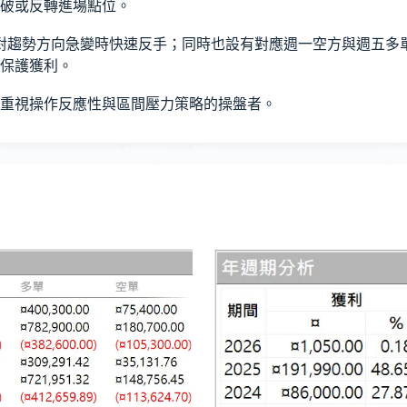
破或反轉進場點位。
模組，可針對趨勢方向急變時快速反手；同時也設有對應週一空方與週
保護獲利。
合重視操作反應性與區間壓力策略的操盤者。