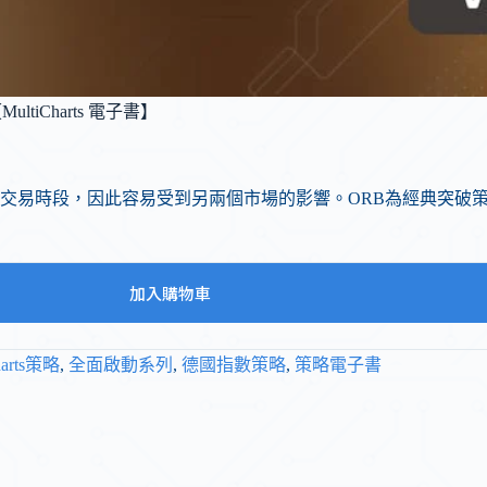
iCharts 電子書】
交易時段，因此容易受到另兩個市場的影響。ORB為經典突破
加入購物車
harts策略
,
全面啟動系列
,
德國指數策略
,
策略電子書