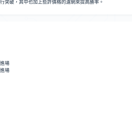
行突破，其中也加上些許價格的濾網來提高勝率。
高進場
低進場