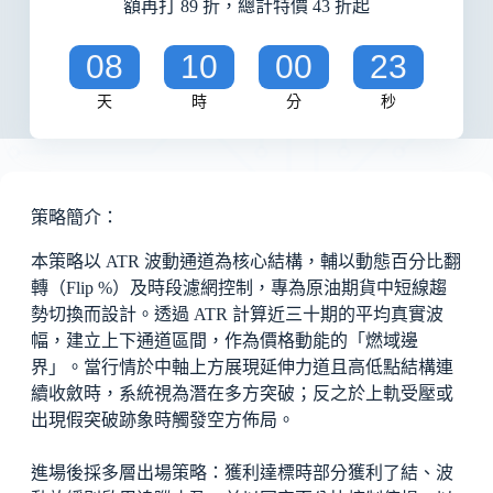
額再打 89 折，總計特價 43 折起
08
10
00
23
天
時
分
秒
策略簡介：
本策略以 ATR 波動通道為核心結構，輔以動態百分比翻
轉（Flip %）及時段濾網控制，專為原油期貨中短線趨
勢切換而設計。透過 ATR 計算近三十期的平均真實波
幅，建立上下通道區間，作為價格動能的「燃域邊
界」。當行情於中軸上方展現延伸力道且高低點結構連
續收斂時，系統視為潛在多方突破；反之於上軌受壓或
出現假突破跡象時觸發空方佈局。
進場後採多層出場策略：獲利達標時部分獲利了結、波