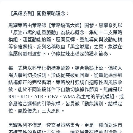
【黑耀系列】開發策略理念：
黑耀策略由策略師【策略編碼大師】開發。黑耀系列以
「原油市場的能量脈動」為核心概念，集結十二支策略
模組，涵蓋動能追隨、區間反轉、量能導向與波動結構
等多維邏輯。系列名稱取自「黑金燃耀」之意，象徵在
高壓與劇烈波動下，仍能提煉出穩定的獲利節奏。
每一式皆以科學化指標為骨幹，結合動態止盈、偏移入
場與體制切換偵測，形成從突破到回壓、從量能過熱到
結構修正的完整循環。策略設計強調自適應性與風險收
斂，能於不同波段條件下自動切換操作節奏。無論是以
RSI、KDJ、ATR、OBV、WMA 為主軸的單式模組，或
多層複合邏輯的引擎架構，皆貫徹「動能識別、結構定
位、風控優先」三大原則。
黑耀系列不僅是一套交易策略集合，更是一種面對油市
不確定性的系統化方法論——讓交易者在燃動與冷靜之