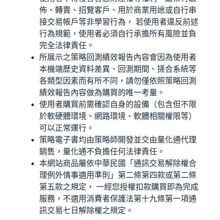
佈、轉賣、招覽客戶、用於商業用途或自行串
接交易帳戶等非學習行為， 若使用者違反前述
行為規範，使用者必須自行承擔所有風險並負
完全法律責任。
所展示之策略回測績效報告內容會因為使用者
本機端歷史資料差異、回測期間、搓合系統等
各類型因素而有所不同，請勿僅依照策略回測
績效報告內容做為購買的唯一考量。
使用者購買前需確認自身的設備（包含但不限
於軟硬體環境、網路環境、軟體相關權限等）
可以正常運行。
策略電子書均由策略師開發並交由量化通代理
銷售，量化通不負擔任何法律責任。
本網站商品屬依中華民國「通訊交易解除權合
理例外情事適用準則」第二條第四款或第二條
第五款之規定， 一經您授權扣款購買即為完成
服務，不適用消費者保護法第十九條第一項通
訊交易七日解除權之規定。