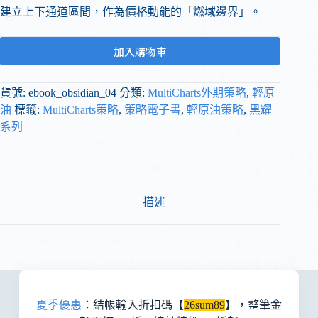
建立上下通道區間，作為價格動能的「燃域邊界」。
加入購物車
貨號:
ebook_obsidian_04
分類:
MultiCharts外期策略
,
輕原
油
標籤:
MultiCharts策略
,
策略電子書
,
輕原油策略
,
黑耀
系列
描述
夏季優惠
：結帳輸入折扣碼【
26sum89
】，整筆金