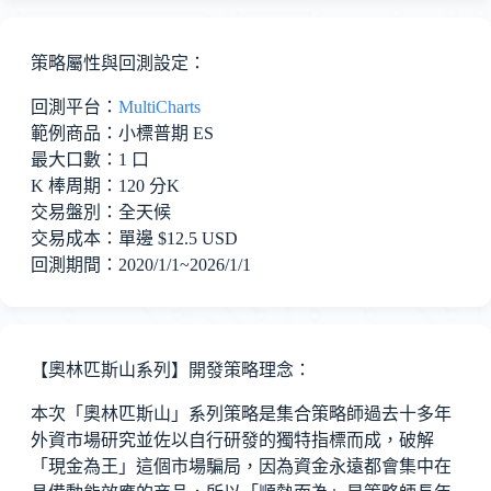
策略屬性與回測設定：
回測平台：
MultiCharts
範例商品：小標普期 ES
最大口數：1 口
K 棒周期：120 分K
交易盤別：全天候
交易成本：
單邊 $12.5
USD
回測期間：2020/1/1~2026/1/1
【奧林匹斯山系列】開發策略理念：
本次「奧林匹斯山」系列策略是集合策略師過去十多年
外資市場研究並佐以自行研發的獨特指標而成，破解
「現金為王」這個市場騙局，因為資金永遠都會集中在