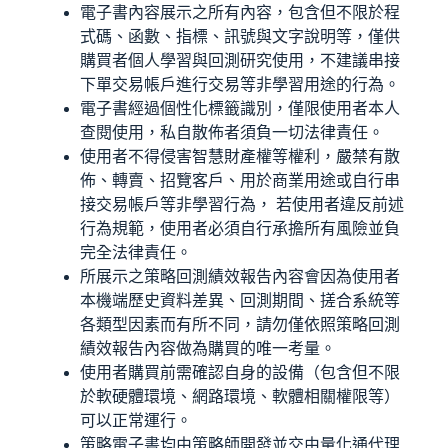
電子書內容展示之所有內容，包含但不限於程
式碼、函數、指標、訊號與文字說明等，僅供
購買者個人學習與回測研究使用，不建議串接
下單交易帳戶進行交易等非學習用途的行為。
電子書經過個性化標籤識別，僅限使用者本人
查閱使用，私自散佈者須負一切法律責任。
使用者不得侵害智慧財產權等權利，嚴禁有散
佈、轉賣、招覽客戶、用於商業用途或自行串
接交易帳戶等非學習行為， 若使用者違反前述
行為規範，使用者必須自行承擔所有風險並負
完全法律責任。
所展示之策略回測績效報告內容會因為使用者
本機端歷史資料差異、回測期間、搓合系統等
各類型因素而有所不同，請勿僅依照策略回測
績效報告內容做為購買的唯一考量。
使用者購買前需確認自身的設備（包含但不限
於軟硬體環境、網路環境、軟體相關權限等）
可以正常運行。
策略電子書均由策略師開發並交由量化通代理