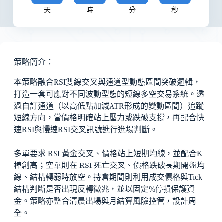
天
時
分
秒
策略簡介：
本策略融合RSI雙線交叉與通道型動態區間突破邏輯，
打造一套可應對不同波動型態的短線多空交易系統。透
過自訂通道（以高低點加減ATR形成的變動區間）追蹤
短線方向，當價格明確站上壓力或跌破支撐，再配合快
速RSI與慢速RSI交叉訊號進行進場判斷。
多單要求 RSI 黃金交叉、價格站上短期均線，並配合K
棒創高；空單則在 RSI 死亡交叉、價格跌破長期開盤均
線、結構轉弱時放空。持倉期間則利用成交價格與Tick
結構判斷是否出現反轉徵兆，並以固定%停損保護資
金。策略亦整合清晨出場與月結算風險控管，設計周
全。