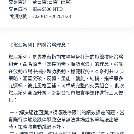
交易盤別：全日盤(日盤+夜盤)
交易成本：單邊$500 NTD
回測期間：2020/1/1~
2026/1/28
【駕浪系列】開發策略理念：
駕浪系列，是專為台指期市場量身打造的短線技術策略
組合，命名源自「掌控節奏、順勢駕浪」的理念，強調
在波動市場中捕捉趨勢脈動、穩健馭勢。本系列共12 支
策略，涵蓋突破、反轉、量能、動能、結構、指標等多
元邏輯，彼此風格互補，可構成完整的交易組合。 此次
駕浪系列全面升級，針對台指市場實務運作進行三大優
化：
一、解決過往回測無視漲跌停限制的績效誤差問題，當
實際行情觸及跌停導致空單無法進場或多單無法出場
時，策略將自動跳過不計。