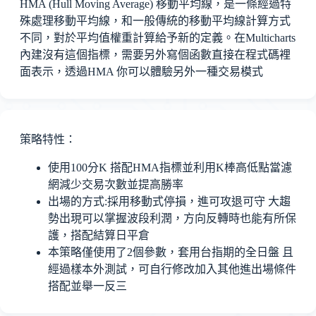
HMA (Hull Moving Average) 移動平均線，是一條經過特
殊處理移動平均線，和一般傳統的移動平均線計算方式
不同，對於平均值權重計算給予新的定義。在Multicharts
內建沒有這個指標，需要另外寫個函數直接在程式碼裡
面表示，透過HMA 你可以體驗另外一種交易模式
策略特性：
使用100分K 搭配HMA指標並利用K棒高低點當濾
網減少交易次數並提高勝率
出場的方式:採用移動式停損，進可攻退可守 大趨
勢出現可以掌握波段利潤，方向反轉時也能有所保
護，搭配結算日平倉
本策略僅使用了2個參數，套用台指期的全日盤 且
經過樣本外測試，可自行修改加入其他進出場條件
搭配並舉一反三