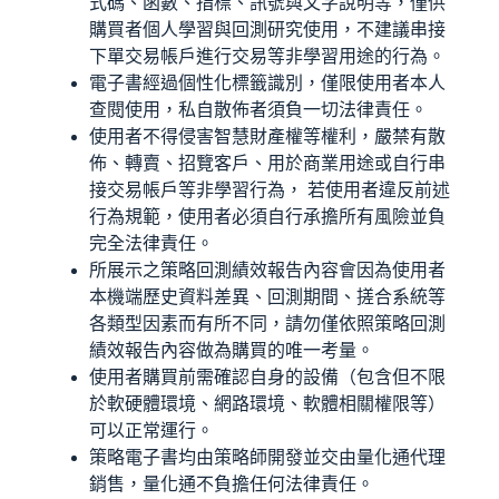
式碼、函數、指標、訊號與文字說明等，僅供
購買者個人學習與回測研究使用，不建議串接
下單交易帳戶進行交易等非學習用途的行為。
電子書經過個性化標籤識別，僅限使用者本人
查閱使用，私自散佈者須負一切法律責任。
使用者不得侵害智慧財產權等權利，嚴禁有散
佈、轉賣、招覽客戶、用於商業用途或自行串
接交易帳戶等非學習行為， 若使用者違反前述
行為規範，使用者必須自行承擔所有風險並負
完全法律責任。
所展示之策略回測績效報告內容會因為使用者
本機端歷史資料差異、回測期間、搓合系統等
各類型因素而有所不同，請勿僅依照策略回測
績效報告內容做為購買的唯一考量。
使用者購買前需確認自身的設備（包含但不限
於軟硬體環境、網路環境、軟體相關權限等）
可以正常運行。
策略電子書均由策略師開發並交由量化通代理
銷售，量化通不負擔任何法律責任。