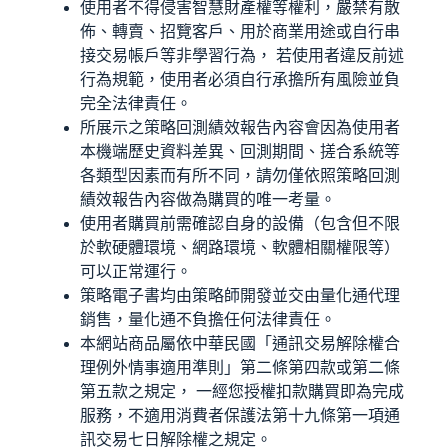
使用者不得侵害智慧財產權等權利，嚴禁有散
佈、轉賣、招覽客戶、用於商業用途或自行串
接交易帳戶等非學習行為， 若使用者違反前述
行為規範，使用者必須自行承擔所有風險並負
完全法律責任。
所展示之策略回測績效報告內容會因為使用者
本機端歷史資料差異、回測期間、搓合系統等
各類型因素而有所不同，請勿僅依照策略回測
績效報告內容做為購買的唯一考量。
使用者購買前需確認自身的設備（包含但不限
於軟硬體環境、網路環境、軟體相關權限等）
可以正常運行。
策略電子書均由策略師開發並交由量化通代理
銷售，量化通不負擔任何法律責任。
本網站商品屬依中華民國「通訊交易解除權合
理例外情事適用準則」第二條第四款或第二條
第五款之規定， 一經您授權扣款購買即為完成
服務，不適用消費者保護法第十九條第一項通
訊交易七日解除權之規定。