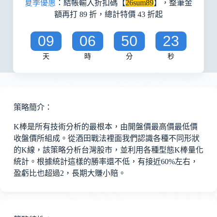
夏季優惠
：結帳輸入折扣碼【
26sum89
】，整筆金
額再打 89 折，總計特價 43 折起
09
06
50
23
天
時
分
秒
策略簡介：
K棒是所有技術分析的最根本，由開盤價最高價最低價
收盤價所組成。從酒田戰法裡面我們認識各種不同形狀
的K線，該策略分析台灣股市，並利用各種型態K棒量化
統計。根據統計這樣的勝率還不低，有接近60%左右，
盈虧比也超過2，長期大賺小賠。