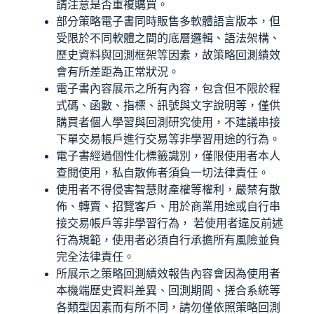
請注意是否重複購買。
部分策略電子書同時販售多軟體語言版本，但
受限於不同軟體之間的底層邏輯、語法架構、
歷史資料與回測框架等因素，故策略回測績效
會有所差距為正常狀況。
電子書內容展示之所有內容，包含但不限於程
式碼、函數、指標、訊號與文字說明等，僅供
購買者個人學習與回測研究使用，不建議串接
下單交易帳戶進行交易等非學習用途的行為。
電子書經過個性化標籤識別，僅限使用者本人
查閱使用，私自散佈者須負一切法律責任。
使用者不得侵害智慧財產權等權利，嚴禁有散
佈、轉賣、招覽客戶、用於商業用途或自行串
接交易帳戶等非學習行為， 若使用者違反前述
行為規範，使用者必須自行承擔所有風險並負
完全法律責任。
所展示之策略回測績效報告內容會因為使用者
本機端歷史資料差異、回測期間、搓合系統等
各類型因素而有所不同，請勿僅依照策略回測