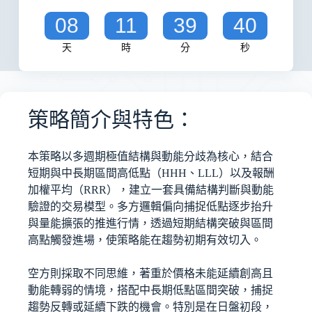
08
11
39
40
天
時
分
秒
策略簡介與特色：
本策略以多週期極值結構與動能分歧為核心，結合
短期與中長期區間高低點（HHH、LLL）以及報酬
加權平均（RRR），建立一套具備結構判斷與動能
驗證的交易模型。多方邏輯偏向捕捉低點逐步抬升
與量能擴張的推進行情，透過短期結構突破與區間
高點觸發進場，使策略能在趨勢初期有效切入。
空方則採取不同思維，著重於價格未能延續創高且
動能轉弱的情境，搭配中長期低點區間突破，捕捉
趨勢反轉或延續下跌的機會。特別是在日盤初段，