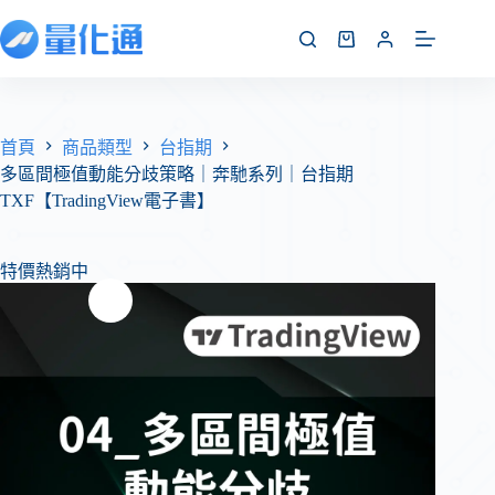
首頁
商品類型
台指期
多區間極值動能分歧策略｜奔馳系列｜台指期
TXF【TradingView電子書】
特價熱銷中