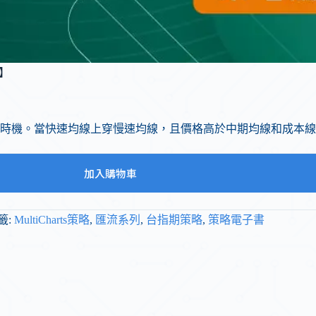
書】
時機。當快速均線上穿慢速均線，且價格高於中期均線和成本線
加入購物車
籤:
MultiCharts策略
,
匯流系列
,
台指期策略
,
策略電子書