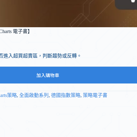
arts 電子書】
是否進入超買超賣區，判斷趨勢或反轉。
加入購物車
harts策略
,
全面啟動系列
,
德國指數策略
,
策略電子書