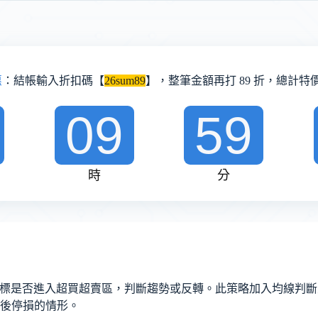
惠
：結帳輸入折扣碼【
26sum89
】，整筆金額再打 89 折，總計特價 
09
59
時
分
指標是否進入超買超賣區，判斷趨勢或反轉。此策略加入均線判斷大
後停損的情形。