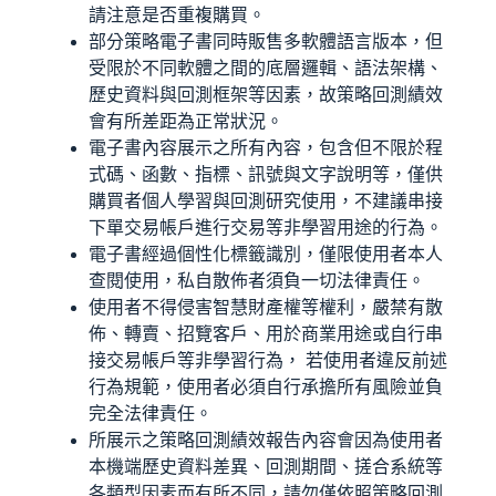
請注意是否重複購買。
部分策略電子書同時販售多軟體語言版本，但
受限於不同軟體之間的底層邏輯、語法架構、
歷史資料與回測框架等因素，故策略回測績效
會有所差距為正常狀況。
電子書內容展示之所有內容，包含但不限於程
式碼、函數、指標、訊號與文字說明等，僅供
購買者個人學習與回測研究使用，不建議串接
下單交易帳戶進行交易等非學習用途的行為。
電子書經過個性化標籤識別，僅限使用者本人
查閱使用，私自散佈者須負一切法律責任。
使用者不得侵害智慧財產權等權利，嚴禁有散
佈、轉賣、招覽客戶、用於商業用途或自行串
接交易帳戶等非學習行為， 若使用者違反前述
行為規範，使用者必須自行承擔所有風險並負
完全法律責任。
所展示之策略回測績效報告內容會因為使用者
本機端歷史資料差異、回測期間、搓合系統等
各類型因素而有所不同，請勿僅依照策略回測