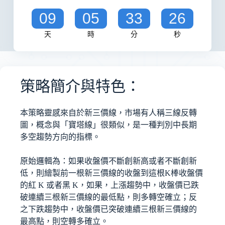
09
05
33
26
天
時
分
秒
策略簡介與特色：
本策略靈感來自於新三價線，市場有人稱三線反轉
圖，概念與「寶塔線」很類似，是一種判別中長期
多空趨勢方向的指標。
原始邏輯為：如果收盤價不斷創新高或者不斷創新
低，則繪製前一根新三價線的收盤到這根K棒收盤價
的紅 K 或者黑 K，如果，上漲趨勢中，收盤價已跌
破連續三根新三價線的最低點，則多轉空確立；反
之下跌趨勢中，收盤價已突破連續三根新三價線的
最高點，則空轉多確立。