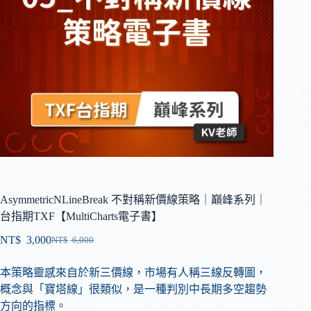
AsymmetricNLineBreak 不對稱新價線策略｜巔峰系列｜
台指期TXF【MultiCharts電子書】
NT$
3,000
NT$
6,000
本策略靈感來自於新三價線，市場有人稱三線反轉圖，
概念與「寶塔線」很類似，是一種判別中長期多空趨勢
方向的指標。