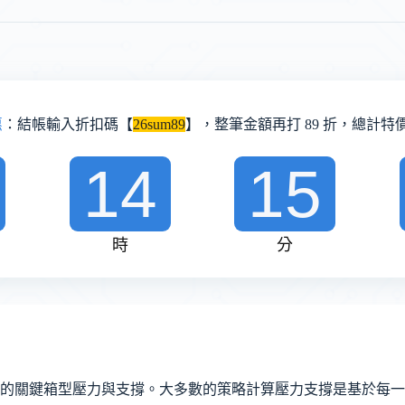
惠
：結帳輸入折扣碼【
26sum89
】，整筆金額再打 89 折，總計特價 
14
15
時
分
的關鍵箱型壓力與支撐。大多數的策略計算壓力支撐是基於每一