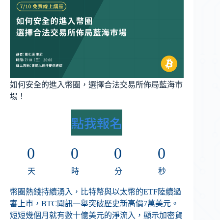
如何安全的進入幣圈，選擇合法交易所佈局藍海市
場！
點我報名
0
0
0
0
天
時
分
秒
幣圈熱錢持續湧入，比特幣與以太幣的ETF陸續過
審上市，BTC聞訊一舉突破歷史新高價7萬美元。
短短幾個月就有數十億美元的淨流入，顯示加密貨