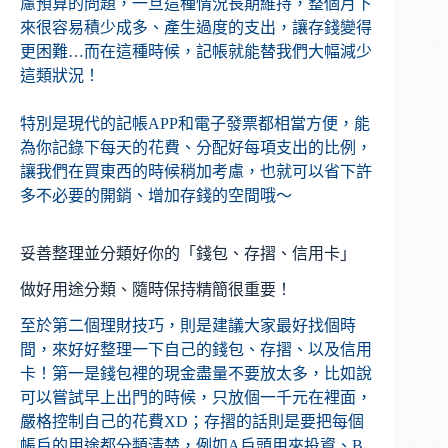
慮預算的問題，一旦這種情況長期維持，整個月下
來很容易積少成多、產生過度的支出，讓存錢變得
更困難…而在這種時候，記帳就能替我們大幅減少
這類狀況！
特別是現代的記帳APP和電子發票都相當方便，能
為你記錄下每天的花費、分配好每項支出的比例，
讓我們在買東西的時候稍加考慮，也就可以省下許
多不必要的開銷、增加存錢的空間哦～
妥善整理並分類好你的「錢包、存摺、信用卡」
做好用途分類、隨時保持精簡很重要！
至於第二個理財技巧，則是建議大家最好找個時
間，來好好整理一下自己的錢包、存摺、以及信用
卡！第一是錢包裡的現金盡量不要放太多，比如說
可以嘗試早上出門的時候，只放個一千元在裡面，
嚴格控制自己的花費XD；存摺的話則是要把每個
帳戶的用途都分類清楚，例如A戶頭用來投資、B