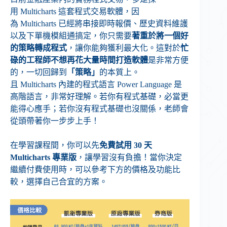
用 Multicharts 這套程式交易軟體，因
為 Multicharts 已經將串接即時報價、歷史資料維護
以及下單機模組通搞定，你只需要
著重於將一個好
的策略轉成程式
，讓你能夠獲利最大化。這對於
忙
碌的工程師不想再花大量時間打造軟體
是非常方便
的，一切回歸到
「策略」
的本質上。
且 Multicharts 內建的程式語言 Power Language 是
高階語言，非常好理解。若你有程式基礎，必當更
能得心應手；若你沒有程式基礎也沒關係，老師會
從頭帶著你一步步上手！
在學習課程間，你可以先
免費試用
30 天
Multicharts
專業版
，讓學習沒有負擔！當你決定
繼續付費使用時，可以參考下方的價格及功能比
較，選擇自己合宜的方案。