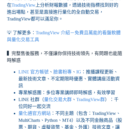
在
TradingView
上分析財報數據，透過技術指標找到好的
進出場點，甚至是直接進行量化的全自動交易，
TradingView都可以滿足你。
💡 了解更多：
TradingView 介紹－免費且萬能的看盤軟體
與量化交易工具
▍
完整售後服務，不僅讓你保持技術領先，有問題也能隨
時解惑
LINE 官方帳號
、
臉書粉專
、
IG
：推播課程更新、
最新技術文章、不定期限時優惠、實體講座活動資
訊
專業解惑團：多位專業講師即時解惑，有效學習
LINE 社群（
量化交易大群
、
TradingView群
）：千
位同好一起交流
量化通官方網站
：不同主題（包含：TradingView、
MultiCharts、Python、MT4）以及不同金融商品（股
票、期貨、虛擬貨幣、基金、外匯）技術文章，讓