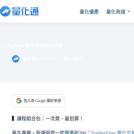
量化優惠
量化商城
TradingView課程優惠購買連結
量化通QuantPass
課程講座
加入為 Google 偏好來源
▍
課程組合包：一次買，最划算！
舊生專屬，新課兩堂一起買再折200：
TradingView 