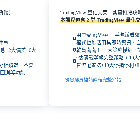
密貨幣）
TradingView 量化交易｜紮實打
本課程包含 2 堂 TradingView 量
用 TradingView 一手包辦看
 件事
程式也能活用其即時資訊、
型態+2大價差+6大
乾貨滿滿！41 大策略模組
9隻實戰等級完整策略 + 10
 x 分析績效｜不會
倉位配置法+10大停損停利+
回測等功能
優惠購買連結
課程完整介紹