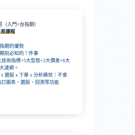
中階班（入門+台指期）
化交易課程
交易台指期的優勢
台指期前必知的 7 件事
0大技術指標+5大型態+2大價差+6大
8大濾網。
盤 x 選股 x 下單 x 分析績效｜不會
自訂圖表、選股、回測等功能