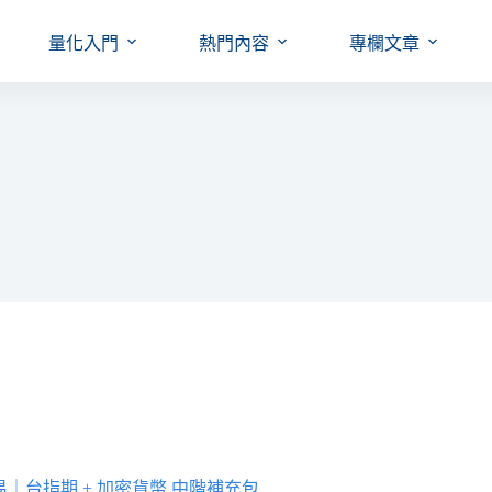
量化入門
熱門內容
專欄文章
量化交易｜台指期 + 加密貨幣 中階補充包