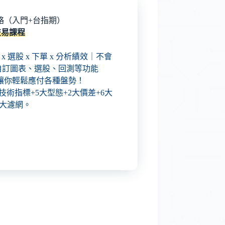
底攻略（入門+台指期）
化交易課程
盤 x 選股 x 下單 x 分析績效｜不會
自訂圖表、選股、回測等功能
，讓你輕鬆應付各種盤勢！
大技術指標+5大型態+2大價差+6大
8大濾網。