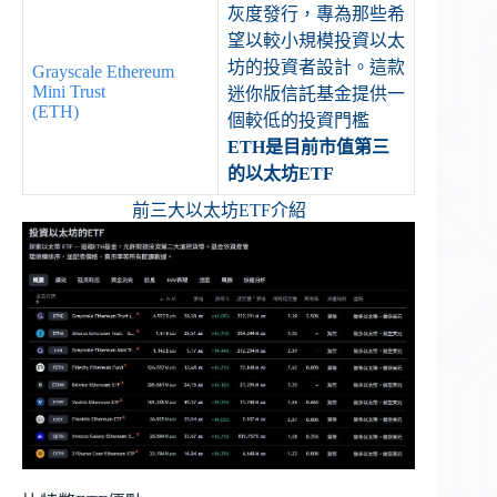
灰度發行，專為那些希
望以較小規模投資以太
坊的投資者設計。這款
Grayscale Ethereum
Mini Trust
迷你版信託基金提供一
(ETH)
個較低的投資門檻
ETH是目前市值第三
的以太坊ETF
前三大以太坊ETF介紹