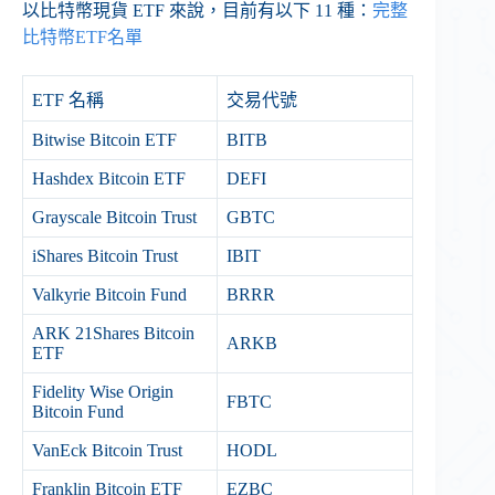
以比特幣現貨 ETF 來說，目前有以下 11 種：
完整
比特幣ETF名單
ETF 名稱
交易代號
Bitwise Bitcoin ETF
BITB
Hashdex Bitcoin ETF
DEFI
Grayscale Bitcoin Trust
GBTC
iShares Bitcoin Trust
IBIT
Valkyrie Bitcoin Fund
BRRR
ARK 21Shares Bitcoin
ARKB
ETF
Fidelity Wise Origin
FBTC
Bitcoin Fund
VanEck Bitcoin Trust
HODL
Franklin Bitcoin ETF
EZBC