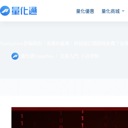
量化優惠
量化商城
TradingView詐騙辨別！免費的最貴｜終極版訂閱限時免費？台灣專屬
量化通QuantPass
交易入門
,
小白須知