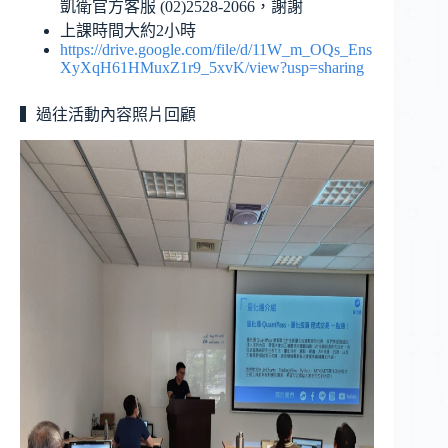
凱衛官方客服 (02)2528-2066，謝謝
上課時間大約2小時
https://drive.google.com/file/d/11W_m_OQs_Ens
XyXqH61HMuxZ1r9_5xvK/view?usp=sharing
▍過往活動內容照片回顧