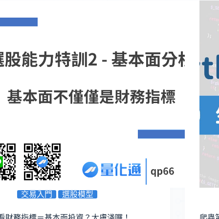
交易入門
選股模型
看財務指標＝基本面投資？太膚淺囉！
爬蟲