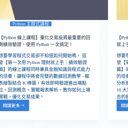
Python 主題式課程
【Python 線上課程】量化交易投資最重要的回
【Py
測績效驗證，使用 Python 一次搞定！
就上
想要學習程式交易卻不知道如何開始嗎， 這
想要
堂【第一次用 Python 理財就上手｜績效驗證
堂【第
篇】的線上課程同時兼具金融知識與程式能力
篇】
的培養。課程中將會完整的數據回測教學 - 報
的培
表繪製結合 K 棒圖，有效即時驗證進出場點
分析
位。回測概念 + 實戰報表解析，教你如何上場
10
實戰，優化交易成果。
合的
閱讀更多
閱