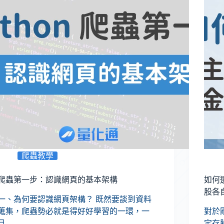
爬蟲教學
爬蟲第一步：認識網頁的基本架構
如何
股各
一、為何要認識網頁架構？ 既然要談到資料
蒐集，爬蟲勢必就是得好好學習的一環，一
對於
旦…
定存