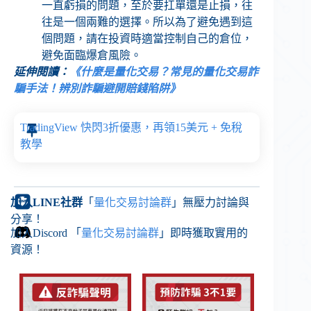
一直虧損的問題，至於要扛單還是止損，往
往是一個兩難的選擇。所以為了避免遇到這
個問題，請在投資時適當控制自己的倉位，
避免面臨爆倉風險。
延伸閱讀：
《什麼是量化交易？常見的量化交易詐
騙手法！辨別詐騙避開賠錢陷阱》
TradingView 快閃3折優惠，再領15美元 + 免稅
教學
加入LINE社群
「
量化交易討論群
」無壓力討論與
分享！
加入Discord 「
量化交易討論群
」即時獲取實用的
資源！