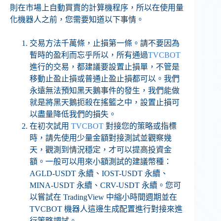
則在市場上自動買賣的計算機程序，所以在使用量
化機器人之前，您需要知道以下事情。
交易方法千萬條，止損第一條。請不要因為
暫時的盈利而忘乎所以，所有通過
TVCBOT
進行的交易，都建議要設置止損單，不管是
移動止盈止損或普通止盈止損都可以。我們
永遠無法預知黑天鵝事件的發生，我們能做
就是將黑天鵝扼殺在搖籃之中，設置止損可
以盡量降低我們的損失。
在初次試用
TVCBOT
對接您的策略或指標
時，請先使用少量金額對接測試並觀察幾
天，觀測到情況穩定，才可以提高投資金
額。一般可以用來小額測試的建議幣種：
AGLD-USDT 永續、IOST-USDT 永續、
MINA-USDT 永續、CRV-USDT 永續。您可
以嘗試在 TradingView 中縮小時間週期並在
TVCBOT 機器人這邊生成配置進行對接來進
行策略調試。