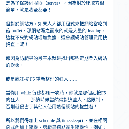
是為了保護伺服器（server），因為對於爬取方很
簡單，就是我全都要！
但對於網站方，如果人人都用程式來把網站當吃到
飽 buffet，那網站隨之而來的就是大量的 loading，
這樣不只對網站增加負擔，還會讓網站管理費用扶
搖直上呢！
那因為防爬蟲的最基本就是找出那些定期登入網站
的對象，
或是瘋狂按 F5 重新整理的狂人……
當你用 while 每秒都爬一次時，你就是那個狂按F5
的狂人 …… 那這時候當然得對這些人下點限制，
否則就侵占了其他人使用這個網站的權益啦！
所以我們得加上 schedule 與 time.sleep() ，並在相關
函式內加上隨機，讓爬蟲週期產生隨機性，例如：