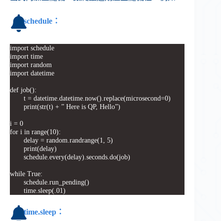
schedule：
import schedule
import time
import random
import datetime
def job():
t = datetime.datetime.now().replace(microsecond=0)
print(str(t) + ” Here is QP, Hello”)
i = 0
for i in range(10):
delay = random.randrange(1, 5)
print(delay)
schedule.every(delay).seconds.do(job)
while True:
schedule.run_pending()
time.sleep(.01)
time.sleep
：